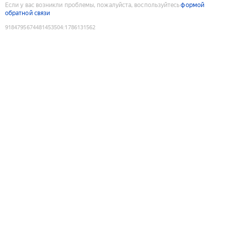
Если у вас возникли проблемы, пожалуйста, воспользуйтесь
формой
обратной связи
9184795674481453504
:
1786131562