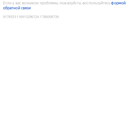
Если у вас возникли проблемы, пожалуйста, воспользуйтесь
формой
обратной связи
9176553116913296724
:
1786008739