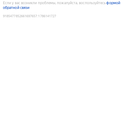
Если у вас возникли проблемы, пожалуйста, воспользуйтесь
формой
обратной связи
9185477852661697657
:
1786141727