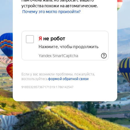
Нам очень жаль, но запросы с вашего
устройства похожи на автоматические.
Почему это могло произойти?
Я не робот
Нажмите, чтобы продолжить
Yandex SmartCaptcha
Если у вас возникли проблемы, пожалуйста,
воспользуйтесь
формой обратной связи
9185532857367171319
:
1786142547