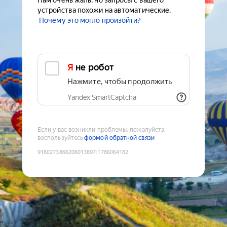
Нам очень жаль, но запросы с вашего
устройства похожи на автоматические.
Почему это могло произойти?
Я не робот
Нажмите, чтобы продолжить
Yandex SmartCaptcha
Если у вас возникли проблемы, пожалуйста,
воспользуйтесь
формой обратной связи
9180273866206013897
:
1786064182