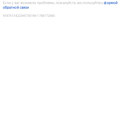
Если у вас возникли проблемы, пожалуйста, воспользуйтесь
формой
обратной связи
9187513422345735194
:
1786172060