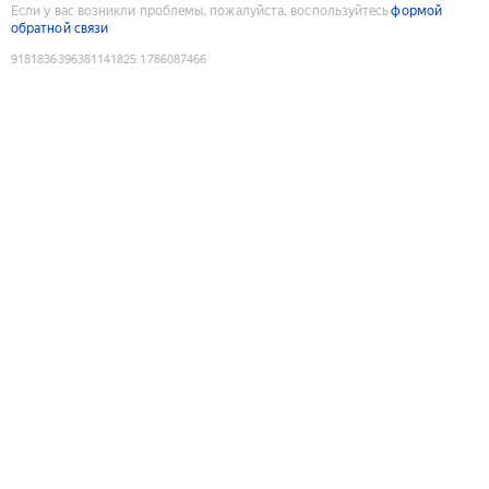
Если у вас возникли проблемы, пожалуйста, воспользуйтесь
формой
обратной связи
9181836396381141825
:
1786087466