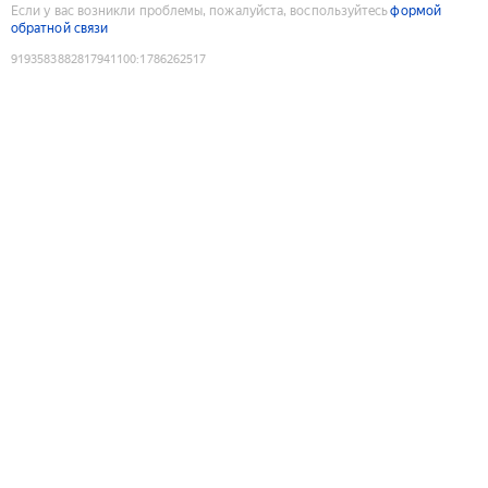
Если у вас возникли проблемы, пожалуйста, воспользуйтесь
формой
обратной связи
9193583882817941100
:
1786262517