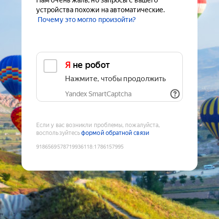
Нам очень жаль, но запросы с вашего
устройства похожи на автоматические.
Почему это могло произойти?
Я не робот
Нажмите, чтобы продолжить
Yandex SmartCaptcha
Если у вас возникли проблемы, пожалуйста,
воспользуйтесь
формой обратной связи
9186569578719936118
:
1786157995