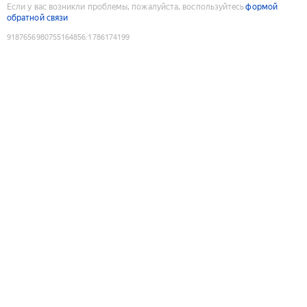
Если у вас возникли проблемы, пожалуйста, воспользуйтесь
формой
обратной связи
9187656980755164856
:
1786174199