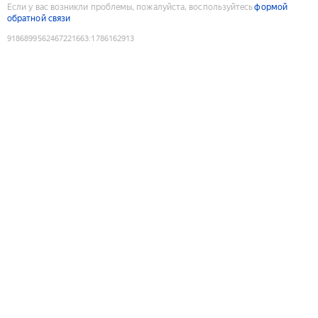
Если у вас возникли проблемы, пожалуйста, воспользуйтесь
формой
обратной связи
9186899562467221663
:
1786162913