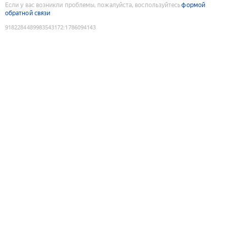
Если у вас возникли проблемы, пожалуйста, воспользуйтесь
формой
обратной связи
9182284489983543172
:
1786094143