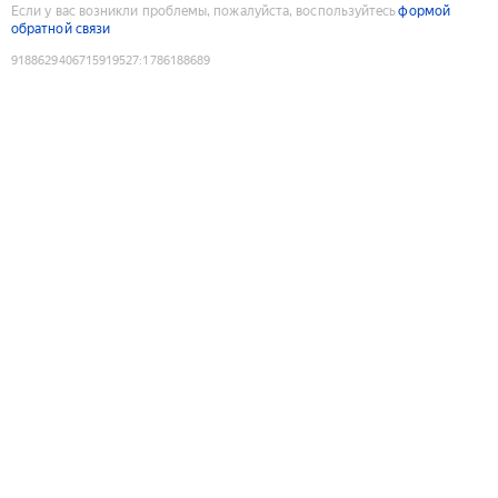
Если у вас возникли проблемы, пожалуйста, воспользуйтесь
формой
обратной связи
9188629406715919527
:
1786188689