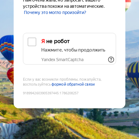
Нам очень жаль, но запросы с вашего
устройства похожи на автоматические.
Почему это могло произойти?
Я не робот
Нажмите, чтобы продолжить
Yandex SmartCaptcha
Если у вас возникли проблемы, пожалуйста,
воспользуйтесь
формой обратной связи
9189942603905397445
:
1786208257