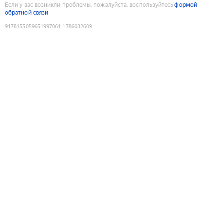
Если у вас возникли проблемы, пожалуйста, воспользуйтесь
формой
обратной связи
9178155059651997061
:
1786032609