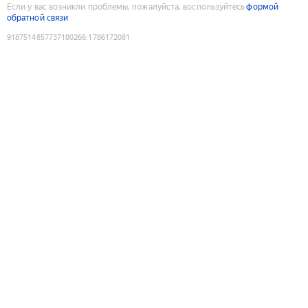
Если у вас возникли проблемы, пожалуйста, воспользуйтесь
формой
обратной связи
9187514857737180266
:
1786172081