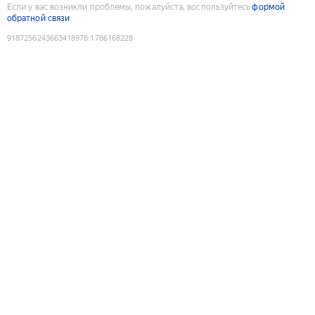
Если у вас возникли проблемы, пожалуйста, воспользуйтесь
формой
обратной связи
9187256243663418978
:
1786168228