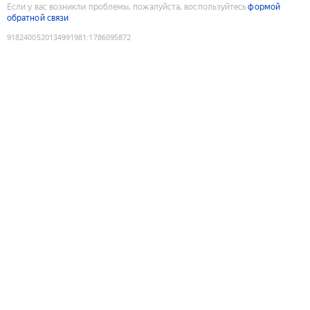
Если у вас возникли проблемы, пожалуйста, воспользуйтесь
формой
обратной связи
9182400520134991981
:
1786095872