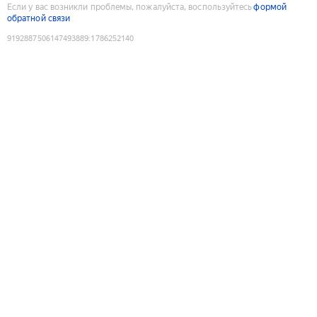
Если у вас возникли проблемы, пожалуйста, воспользуйтесь
формой
обратной связи
9192887506147493889
:
1786252140