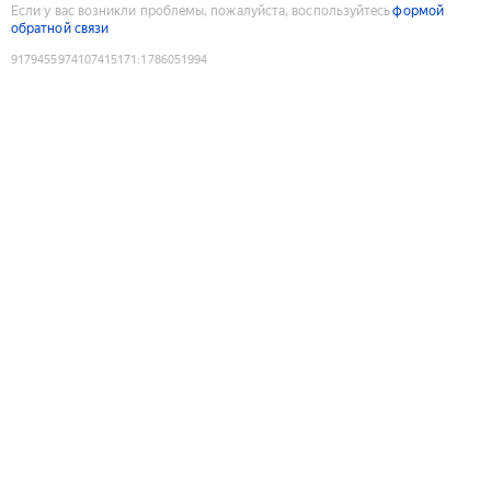
Если у вас возникли проблемы, пожалуйста, воспользуйтесь
формой
обратной связи
9179455974107415171
:
1786051994