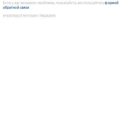
Если у вас возникли проблемы, пожалуйста, воспользуйтесь
формой
обратной связи
9193576653178151649
:
1786262409