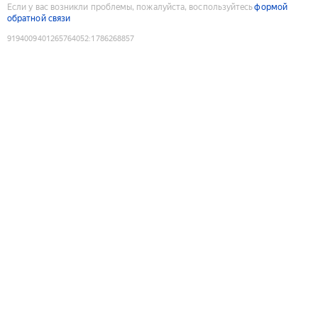
Если у вас возникли проблемы, пожалуйста, воспользуйтесь
формой
обратной связи
9194009401265764052
:
1786268857