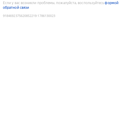
Если у вас возникли проблемы, пожалуйста, воспользуйтесь
формой
обратной связи
9184692375620852219
:
1786130023