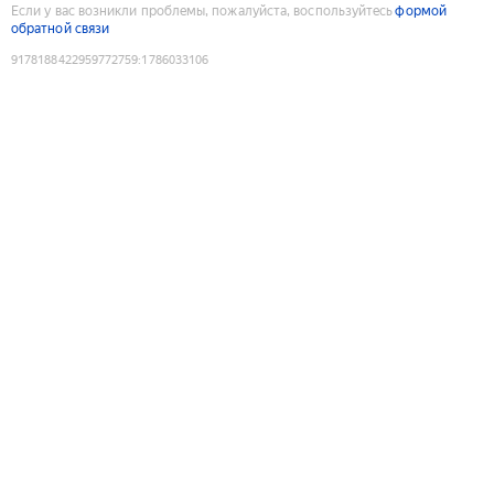
Если у вас возникли проблемы, пожалуйста, воспользуйтесь
формой
обратной связи
9178188422959772759
:
1786033106