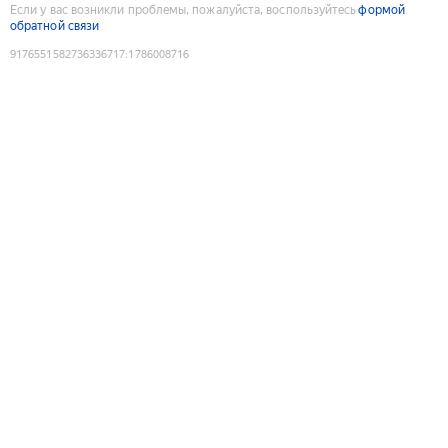
Если у вас возникли проблемы, пожалуйста, воспользуйтесь
формой
обратной связи
9176551582736336717
:
1786008716