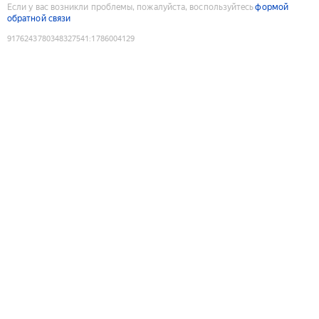
Если у вас возникли проблемы, пожалуйста, воспользуйтесь
формой
обратной связи
9176243780348327541
:
1786004129