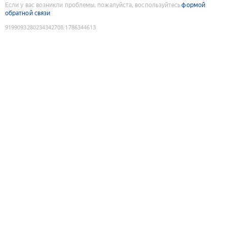
Если у вас возникли проблемы, пожалуйста, воспользуйтесь
формой
обратной связи
9199093280234342708
:
1786344613