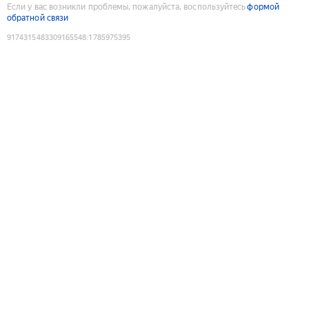
Если у вас возникли проблемы, пожалуйста, воспользуйтесь
формой
обратной связи
9174315483309165548
:
1785975395