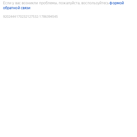
Если у вас возникли проблемы, пожалуйста, воспользуйтесь
формой
обратной связи
9202444170232127532
:
1786394545