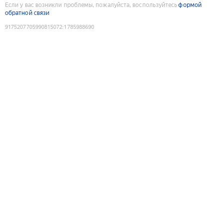
Если у вас возникли проблемы, пожалуйста, воспользуйтесь
формой
обратной связи
9175207705990815072
:
1785988690