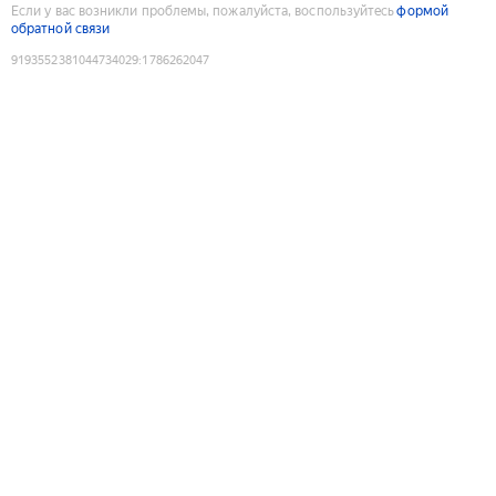
Если у вас возникли проблемы, пожалуйста, воспользуйтесь
формой
обратной связи
9193552381044734029
:
1786262047