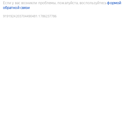
Если у вас возникли проблемы, пожалуйста, воспользуйтесь
формой
обратной связи
9191924203704490481
:
1786237786