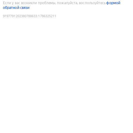
Если у вас возникли проблемы, пожалуйста, воспользуйтесь
формой
обратной связи
9197791202380788633
:
1786325211