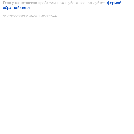
Если у вас возникли проблемы, пожалуйста, воспользуйтесь
формой
обратной связи
9173922790893178462
:
1785969544