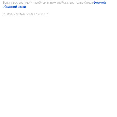
Если у вас возникли проблемы, пожалуйста, воспользуйтесь
формой
обратной связи
9198607772367655958
:
1786337378