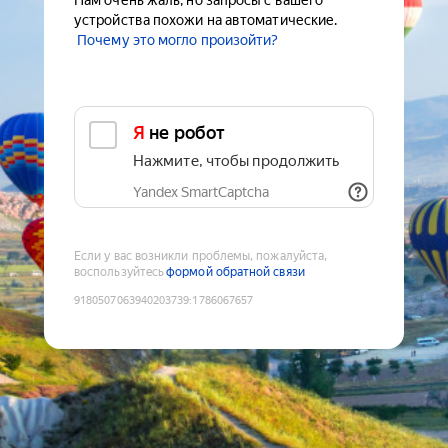
Нам очень жаль, но запросы с вашего
устройства похожи на автоматические.
Почему это могло произойти?
Я не робот
Нажмите, чтобы продолжить
Yandex SmartCaptcha
Если у вас возникли проблемы, пожалуйста,
воспользуйтесь
формой обратной связи
9180507063940203739
:
1786067657