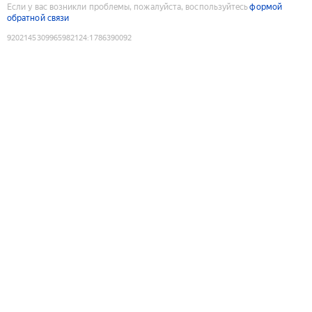
Если у вас возникли проблемы, пожалуйста, воспользуйтесь
формой
обратной связи
9202145309965982124
:
1786390092