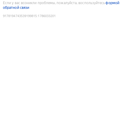
Если у вас возникли проблемы, пожалуйста, воспользуйтесь
формой
обратной связи
9178194743539199815
:
1786033201