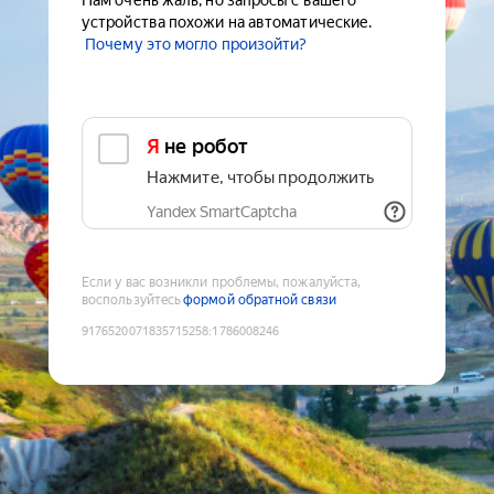
Нам очень жаль, но запросы с вашего
устройства похожи на автоматические.
Почему это могло произойти?
Я не робот
Нажмите, чтобы продолжить
Yandex SmartCaptcha
Если у вас возникли проблемы, пожалуйста,
воспользуйтесь
формой обратной связи
9176520071835715258
:
1786008246