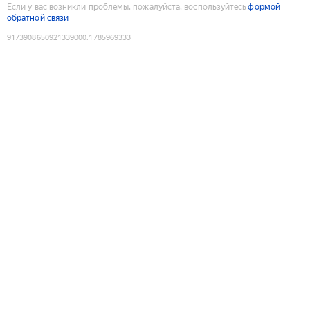
Если у вас возникли проблемы, пожалуйста, воспользуйтесь
формой
обратной связи
9173908650921339000
:
1785969333