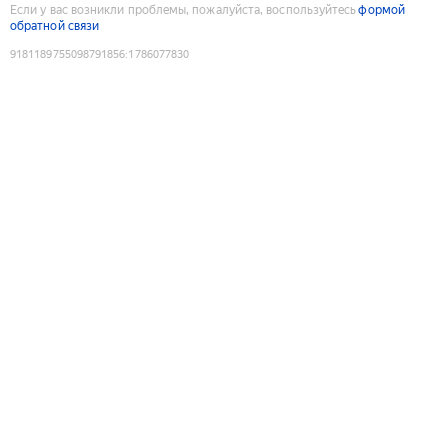
Если у вас возникли проблемы, пожалуйста, воспользуйтесь
формой
обратной связи
9181189755098791856
:
1786077830