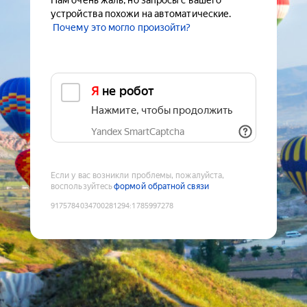
Нам очень жаль, но запросы с вашего
устройства похожи на автоматические.
Почему это могло произойти?
Я не робот
Нажмите, чтобы продолжить
Yandex SmartCaptcha
Если у вас возникли проблемы, пожалуйста,
воспользуйтесь
формой обратной связи
9175784034700281294
:
1785997278