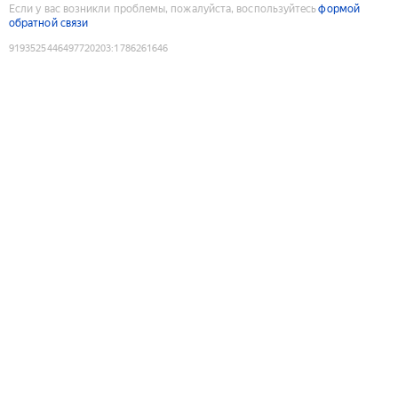
Если у вас возникли проблемы, пожалуйста, воспользуйтесь
формой
обратной связи
9193525446497720203
:
1786261646