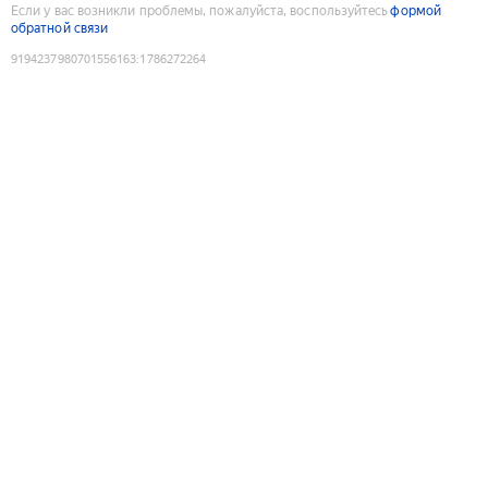
Если у вас возникли проблемы, пожалуйста, воспользуйтесь
формой
обратной связи
9194237980701556163
:
1786272264