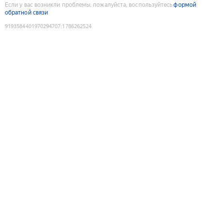
Если у вас возникли проблемы, пожалуйста, воспользуйтесь
формой
обратной связи
9193584401970294707
:
1786262524