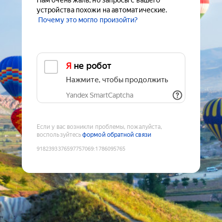
Нам очень жаль, но запросы с вашего
устройства похожи на автоматические.
Почему это могло произойти?
Я не робот
Нажмите, чтобы продолжить
Yandex SmartCaptcha
Если у вас возникли проблемы, пожалуйста,
воспользуйтесь
формой обратной связи
9182393376597757069
:
1786095765