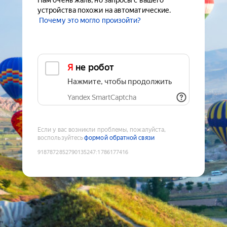
Нам очень жаль, но запросы с вашего
устройства похожи на автоматические.
Почему это могло произойти?
Я не робот
Нажмите, чтобы продолжить
Yandex SmartCaptcha
Если у вас возникли проблемы, пожалуйста,
воспользуйтесь
формой обратной связи
9187872852790135247
:
1786177416