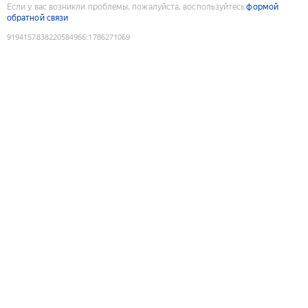
Если у вас возникли проблемы, пожалуйста, воспользуйтесь
формой
обратной связи
9194157838220584966
:
1786271069