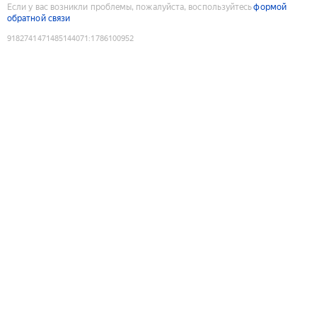
Если у вас возникли проблемы, пожалуйста, воспользуйтесь
формой
обратной связи
9182741471485144071
:
1786100952