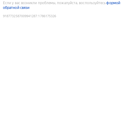
Если у вас возникли проблемы, пожалуйста, воспользуйтесь
формой
обратной связи
9187732587009941287
:
1786175326